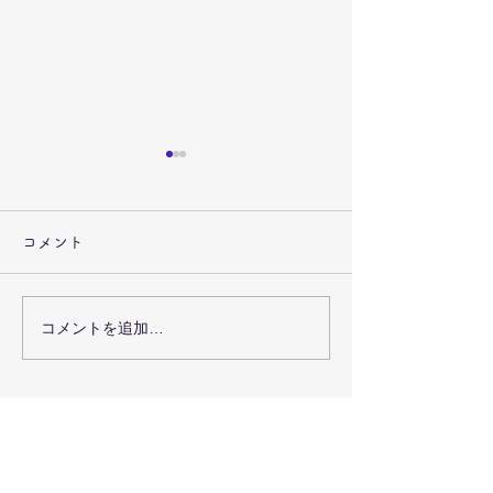
びわいちマップ
の確認をしまし
コメント
https://www.biw
ap
コメントを追加…
新サイクリングロード完
成！